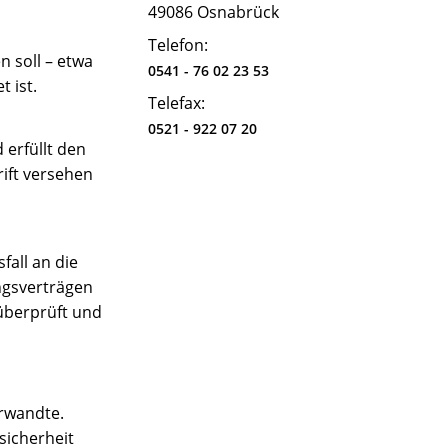
49086 Osnabrück
Telefon:
 soll – etwa
0541 - 76 02 23 53
 ist.
Telefax:
0521 - 922 07 20
 erfüllt den
rift versehen
fall an die
ungsverträgen
 überprüft und
erwandte.
sicherheit