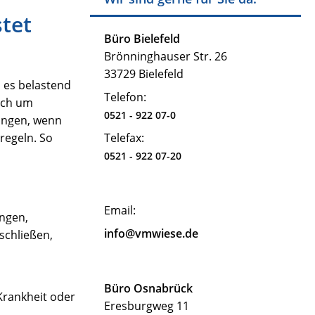
stet
Büro Bielefeld
Brönninghauser Str. 26
33729 Bielefeld
 es belastend
Telefon:
sich um
0521 - 922 07-0
dungen, wenn
regeln. So
Telefax:
0521 - 922 07-20
Email:
ängen,
info@vmwiese.de
schließen,
Büro Osnabrück
Krankheit oder
Eresburgweg 11