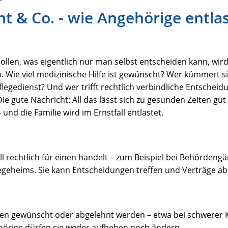
t & Co. - wie Angehörige entla
llen, was eigentlich nur man selbst entscheiden kann, wird
. Wie viel medizinische Hilfe ist gewünscht? Wer kümmert 
legedienst? Und wer trifft rechtlich verbindliche Entschei
e gute Nachricht: All das lässt sich zu gesunden Zeiten gut 
 und die Familie wird im Ernstfall entlastet.
l rechtlich für einen handelt – zum Beispiel bei Behördeng
egeheims. Sie kann Entscheidungen treffen und Verträge ab
hmen gewünscht oder abgelehnt werden – etwa bei schwerer 
ehörige dürfen sie weder aufheben noch ändern.