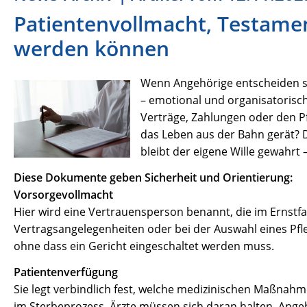
Patientenvollmacht, Testamen
werden können
Wenn Angehörige entscheiden so
– emotional und organisatorisch
Verträge, Zahlungen oder den Pf
das Leben aus der Bahn gerät? Di
bleibt der eigene Wille gewahrt –
Diese Dokumente geben Sicherheit und Orientierung:
Vorsorgevollmacht
Hier wird eine Vertrauensperson benannt, die im Ernstfal
Vertragsangelegenheiten oder bei der Auswahl eines Pfl
ohne dass ein Gericht eingeschaltet werden muss.
Patientenverfügung
Sie legt verbindlich fest, welche medizinischen Maßna
im Sterbeprozess. Ärzte müssen sich daran halten. Ang